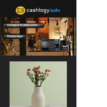
.info
Consigue tu descuento....
Pincha Aquí